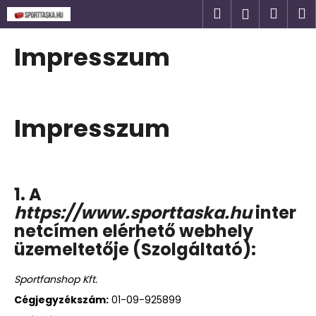
K
Ugrás
Keresés
Kosá
M
Bejelent
a
o
fő
Vissza
Vissza
s
tartalomhoz
Impresszum
á
M
r
i
t
Impresszum
k
e
r
e
1. A
s
https://www.sporttaska.hu
inter
?
netcímen elérhető webhely
üzemeltetője (Szolgáltató):
Sportfanshop Kft.
KERESÉS
Cégjegyzékszám:
01-09-925899