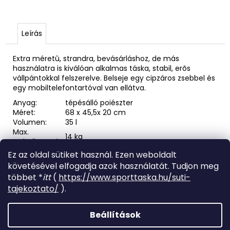
Leírás
Extra méretû, strandra, bevásárláshoz, de más
használatra is kiválóan alkalmas táska, stabil, erõs
vállpántokkal felszerelve. Belseje egy cipzáros zsebbel és
egy mobiltelefontartóval van ellátva.
Anyag:
tépésálló poiészter
Méret:
68 x 45,5x 20 cm
Volumen:
35 l
Max.
14 kg
terhelhetõség:
Ez az oldal sütiket használ. Ezen weboldalt
L
követésével elfogadja azok használatát. Tudjon meg
á
többet *
itt
(
https://www.sporttaska.hu/suti-
b
tajekoztato/
).
Á
l
r
Árukereső.hu
u
é
Beállítások
k
c