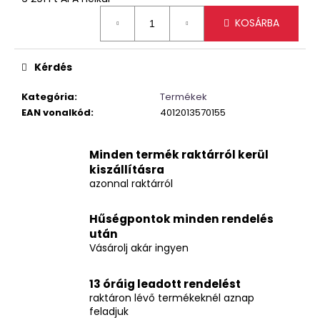
Egységár:
KOSÁRBA
Kérdés
Kategória
:
Termékek
EAN vonalkód
:
4012013570155
Minden termék raktárról kerül
kiszállításra
azonnal raktárról
Hűségpontok minden rendelés
után
Vásárolj akár ingyen
13 óráig leadott rendelést
raktáron lévő termékeknél aznap
feladjuk