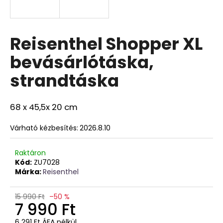
Reisenthel Shopper XL
bevásárlótáska,
strandtáska
68 x 45,5x 20 cm
Várható kézbesítés:
2026.8.10
Raktáron
Kód:
ZU7028
Márka:
Reisenthel
15 990 Ft
–50 %
7 990 Ft
6 291 Ft ÁFA nélkül